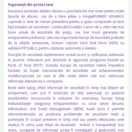
Siguranţă din proiectare
Deoarece protecţia datelor devine o prioritate tot mai mare pentru toate
tipurile de afaceri, cea de a treia ediţie a imageRUNNER ADVANCE
cuprinde o serie de măsuri preventive pentru a ajuta companiile să facă
faţă breşelor de securitate. Continuând tradiţia Canon de a oferi cele mai
bune soluţii de securitate din piaţă, cea mai nouă generaţie de
echipamente păstrează cele mai importante funcţii de securitate preluate
de la ediţiile anterioare, inclusiv criptare Hard Disk Drive (HDD) cu
validare FIPS140-2, pentru criptarea automată a datelor.
Funcţiile de securitate suplimentare includ acum şi verificarea sistemului
la pornire. Utilizatorii pot deschide în siguranţă programe bazate pe
Root of Trust (ROT). Această funcţie de securitate nativă împiedică
hackerii să înşele mecanismele de securitate ale echipamentelor
multifuncţionale pe care se află unele dintre cele mai valoroase
informaţii deţinute de o companie.
Noile date Sylog oferă informaţii de securitate în timp real despre un
echipament, care pot fi analizate de terţi autorizaţi cu ajutorul
standardelor recunoscute în industrie. De asemenea, funcţia Sylog
îmbunătăţeşte integrarea echipamentelor cu orice server Security
Information and Event Management (SIEM). Acest lucru îi permite
administratorului să analizeze problemele de securitate reale şi
potenţiale în scopul prevenirii în timp real sau pentru efectuarea unei
analize în urma unei breşe de securitate. Având o transparenţă mai
mare, scurgerea de informaţii poate fi investigată şi gestionată mai