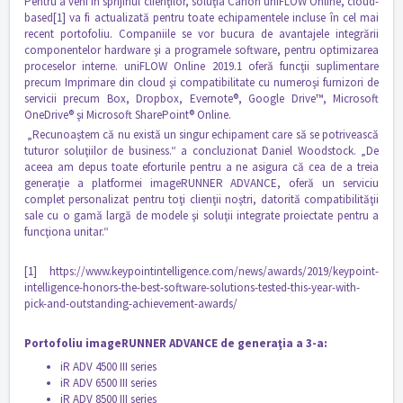
Pentru a veni în sprijinul clienţilor, soluţia Canon uniFLOW Online, cloud-
based
[1]
va fi actualizată pentru toate echipamentele incluse în cel mai
recent portofoliu. Companiile se vor bucura de avantajele integrării
componentelor hardware şi a programele software, pentru optimizarea
proceselor interne. uniFLOW Online 2019.1 oferă funcţii suplimentare
precum Imprimare din cloud şi compatibilitate cu numeroşi furnizori de
servicii precum Box, Dropbox, Evernote®, Google Drive™, Microsoft
OneDrive® şi Microsoft SharePoint® Online.
„Recunoaştem că nu există un singur echipament care să se potrivească
tuturor soluţiilor de business.“ a concluzionat Daniel Woodstock. „De
aceea am depus toate eforturile pentru a ne asigura că cea de a treia
generaţie a platformei imageRUNNER ADVANCE, oferă un serviciu
complet personalizat pentru toţi clienţii noştri, datorită compatibilităţii
sale cu o gamă largă de modele şi soluţii integrate proiectate pentru a
funcţiona unitar.“
[1]
https://www.keypointintelligence.com/news/awards/2019/keypoint-
intelligence-honors-the-best-software-solutions-tested-this-year-with-
pick-and-outstanding-achievement-awards/
Portofoliu imageRUNNER ADVANCE de generaţia a 3-a:
iR ADV 4500 III series
iR ADV 6500 III series
iR ADV 8500 III series