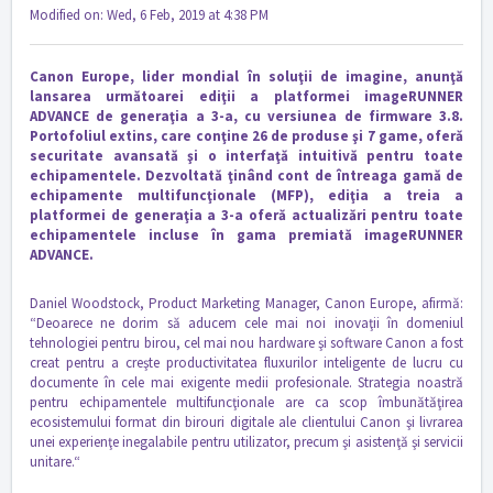
Modified on: Wed, 6 Feb, 2019 at 4:38 PM
Canon Europe, lider mondial în soluţii de imagine, anunţă
lansarea următoarei ediţii a platformei imageRUNNER
ADVANCE de generaţia a 3-a, cu versiunea de firmware 3.8.
Portofoliul extins, care conţine 26 de produse şi 7 game, oferă
securitate avansată şi o interfaţă intuitivă pentru toate
echipamentele. Dezvoltată ţinând cont de întreaga gamă de
echipamente multifuncţionale (MFP), ediţia a treia a
platformei de generaţia a 3-a oferă actualizări pentru toate
echipamentele incluse în gama premiată imageRUNNER
ADVANCE.
Daniel Woodstock, Product Marketing Manager, Canon Europe, afirmă:
“Deoarece ne dorim să aducem cele mai noi inovaţii în domeniul
tehnologiei pentru birou, cel mai nou hardware şi software Canon a fost
creat pentru a creşte productivitatea fluxurilor inteligente de lucru cu
documente în cele mai exigente medii profesionale. Strategia noastră
pentru echipamentele multifuncţionale are ca scop îmbunătăţirea
ecosistemului format din birouri digitale ale clientului Canon şi livrarea
unei experienţe inegalabile pentru utilizator, precum şi asistenţă şi servicii
unitare.“