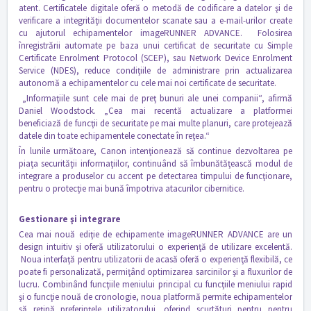
atent. Certificatele digitale oferă o metodă de codificare a datelor şi de
verificare a integrităţii documentelor scanate sau a e-mail-urilor create
cu ajutorul echipamentelor imageRUNNER ADVANCE. Folosirea
înregistrării automate pe baza unui certificat de securitate cu Simple
Certificate Enrolment Protocol (SCEP), sau Network Device Enrolment
Service (NDES), reduce condiţiile de administrare prin actualizarea
autonomă a echipamentelor cu cele mai noi certificate de securitate.
„Informaţiile sunt cele mai de preţ bunuri ale unei companii“, afirmă
Daniel Woodstock. „Cea mai recentă actualizare a platformei
beneficiază de funcţii de securitate pe mai multe planuri, care protejează
datele din toate echipamentele conectate în reţea.“
În lunile următoare, Canon intenţionează să continue dezvoltarea pe
piaţa securităţii informaţiilor, continuând să îmbunătăţească modul de
integrare a produselor cu accent pe detectarea timpului de funcţionare,
pentru o protecţie mai bună împotriva atacurilor cibernitice.
Gestionare şi integrare
Cea mai nouă ediţie de echipamente imageRUNNER ADVANCE are un
design intuitiv şi oferă utilizatorului o experienţă de utilizare excelentă.
Noua interfaţă pentru utilizatorii de acasă oferă o experienţă flexibilă, ce
poate fi personalizată, permiţând optimizarea sarcinilor şi a fluxurilor de
lucru. Combinând funcţiile meniului principal cu funcţiile meniului rapid
şi o funcţie nouă de cronologie, noua platformă permite echipamentelor
să reţină preferinţele utilizatorului, oferind scurtături pentru pentru