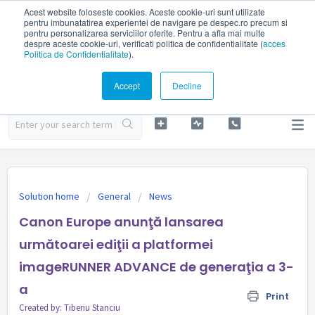
Acest website foloseste cookies. Aceste cookie-uri sunt utilizate
Despec Romania
pentru imbunatatirea experientei de navigare pe despec.ro precum si
pentru personalizarea serviciilor oferite. Pentru a afla mai multe
despre aceste cookie-uri, verificati politica de confidentialitate (
acces
Welcome
Politica de Confidentialitate
).
LOGIN
SIGN UP
Accept
Decline
Solution home
General
News
Canon Europe anunţă lansarea
următoarei ediţii a platformei
imageRUNNER ADVANCE de generaţia a 3-
a
Print
Created by: Tiberiu Stanciu