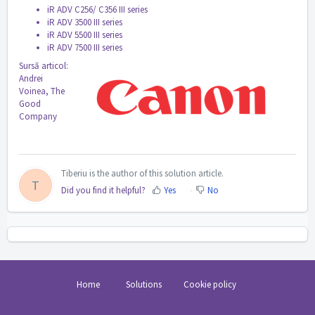
iR ADV C256/ C356 III series
iR ADV 3500 III series
iR ADV 5500 III series
iR ADV 7500 III series
Sursă articol:
Andrei
Voinea, The
Good
Company
Tiberiu is the author of this solution article.
T
Did you find it helpful?
Yes
No
Home
Solutions
Cookie policy