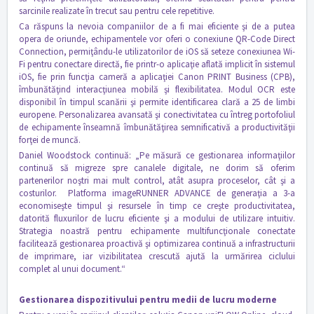
sarcinile realizate în trecut sau pentru cele repetitive.
Ca răspuns la nevoia companiilor de a fi mai eficiente şi de a putea
opera de oriunde, echipamentele vor oferi o conexiune QR-Code Direct
Connection, permiţându-le utilizatorilor de iOS să seteze conexiunea Wi-
Fi pentru conectare directă, fie printr-o aplicaţie aflată implicit în sistemul
iOS, fie prin funcţia cameră a aplicaţiei Canon PRINT Business (CPB),
îmbunătăţind interacţiunea mobilă şi flexibilitatea. Modul OCR este
disponibil în timpul scanării şi permite identificarea clară a 25 de limbi
europene. Personalizarea avansată şi conectivitatea cu întreg portofoliul
de echipamente înseamnă îmbunătăţirea semnificativă a productivităţii
forţei de muncă.
Daniel Woodstock continuă: „Pe măsură ce gestionarea informaţiilor
continuă să migreze spre canalele digitale, ne dorim să oferim
partenerilor noştri mai mult control, atât asupra proceselor, cât şi a
costurilor. Platforma imageRUNNER ADVANCE de generaţia a 3-a
economiseşte timpul şi resursele în timp ce creşte productivitatea,
datorită fluxurilor de lucru eficiente şi a modului de utilizare intuitiv.
Strategia noastră pentru echipamente multifuncţionale conectate
facilitează gestionarea proactivă şi optimizarea continuă a infrastructurii
de imprimare, iar vizibilitatea crescută ajută la urmărirea ciclului
complet al unui document.“
Gestionarea dispozitivului pentru medii de lucru moderne